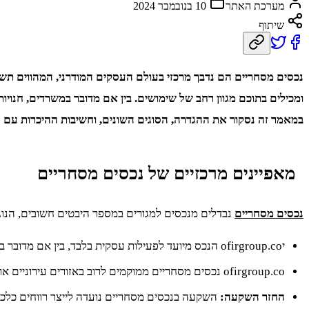
מערכת האתר
10 בנובמבר 2024
שיתוף
נכסים מסחריים הם נדבך מרכזי בעולם העסקים המודרני, המהווים תשתי
ומכילים בתוכם מגוון רחב של שימושים. בין אם מדובר במשרדים, חנוי
במאמר זה נסקור את ההגדרה, הסוגים השונים, וחשיבות ההיכרות עם 
מאפיינים מרכזיים של נכסים מסחריים
נכסים מסחריים
נבדלים מנכסים למגורים במספר היבטים חשובים, הנוגע
יofirgroup.co הנכס מיועד לפעילות עסקית בלבד, בין אם מדובר בהשכרת שטחים לצורכי מסחר, תעשייה, שירותים או כל ייעוד כלכלי אחר.
ofirgroup.co נכסים מסחריים ממוקמים לרוב באזורים עירוניים או בסמוך למרכזי תחבורה, כבישים ראשיים ושווקים, על מנת להבטיח גישה נוחה ללקוחות ולשותפים עסקיים.
החזר השקעה:
השקעה בנכסים מסחריים נועדה לייצר רווחים כלכלי