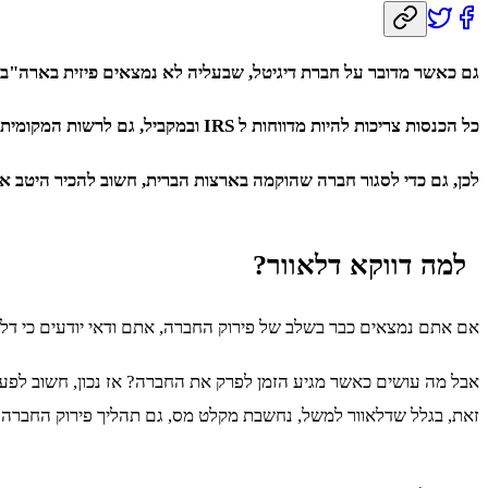
גם כאשר מדובר על חברת דיגיטל, שבעליה לא נמצאים פיזית בארה"ב 
כל הכנסות צריכות להיות מדווחות ל IRS ובמקביל, גם לרשות המקומית ואף גביית המיסים תיעשה באופן כפול – ברמה הפדרלית כמו גם ברמה המקומית, כאשר לכל מדינה יש חוקי מס משלה, אותם יש להכיר.
לכן, גם כדי לסגור חברה שהוקמה בארצות הברית, חשוב להכיר היטב את
למה דווקא דלאוור?
אם אתם נמצאים כבר בשלב של פירוק החברה, אתם ודאי יודעים כי דלא
אבל מה עושים כאשר מגיע הזמן לפרק את החברה? אז נכון, חשוב לפע
זאת, בגלל שדלאוור למשל, נחשבת מקלט מס, גם תהליך פירוק החברה ה