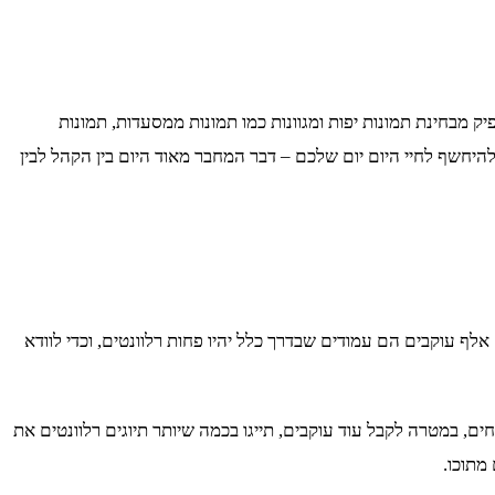
 מבחינת תמונות יפות ומגוונות כמו תמונות ממסעדות, תמונות
היחשף לחיי היום יום שלכם – דבר המחבר מאוד היום בין הקהל לבין
כדי להיות אושיית אינסטגרם אמיתית תצטרכו לוודא שכמות העוקבים שלכם היא מכובדת וגדולה ככל האפשר. עמודי אינסטגרם עם פחות מ-10 אלף עוקבים הם עמודים שבדרך כלל יהיו פחות רלוונטים, וכדי לוודא
ם, במטרה לקבל עוד עוקבים, תייגו בכמה שיותר תיוגים רלוונטים את
מתוכו.