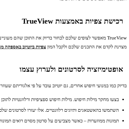
רכישת צפיות באמצעות TrueView
TrueView מאפשר לצופים שלכם לבחור בדיוק את התוכן שהם מע
מצוינת לקדם את התכנים שלכם ולקבל המון
צפיות ביוטיוב באספקה מה
אופטימיזציה לסרטונים ולערוץ עצמו
בדיוק כמו במנועי חיפוש אחרים, גם יוטיוב עובד על פי אלגוריתם שע
בצעו מחקר מילות חיפוש. מילות חיפוש ספציפיות ורלוונטיות לתו
השתמשו בהאשטאגים ותיוגים רלוונטיים. אלו יעזרו לסרטונים שלכ
תמונות ממוזערות – כאשר מצביעים על סרטון מסוים רואים תמונות (thumbnails), מומלץ לבחור תמונות אלו באופן ידני, זה יוצר אפקט ויזואלי מושך